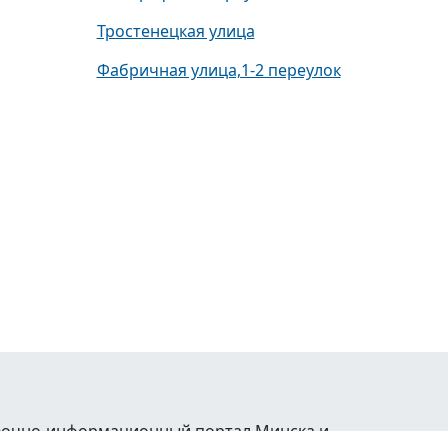
Тростенецкая улица
Фабричная улица,1-2 переулок
равочно-информационный портал Минска и