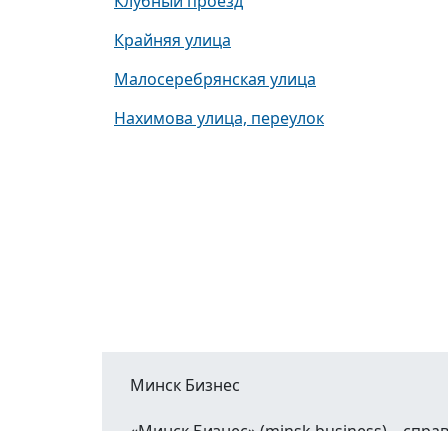
Клубный проезд
Крайняя улица
Малосеребрянская улица
Нахимова улица, переулок
Минск Бизнес
«Минск Бизнес» (minsk.business) – сп