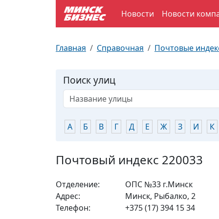
Новости
Новости комп
По отраслям
Достопримечательности
Поезда
Главная
Справочная
Почтовые индек
По профессиям
Карта Минска
Электрички
Поиск улиц
Возле метро
Почтовые индексы
Схема метро
Улицы Минска
Пробки на дорогах
А
Б
В
Г
Д
Е
Ж
З
И
К
Производственный календарь
Самолеты
Почтовый индекс 220033
Документы для ЗАГСа
Отделение:
ОПС №33 г.Минск
Адрес:
Минск, Рыбалко, 2
Телефон:
+375 (17) 394 15 34