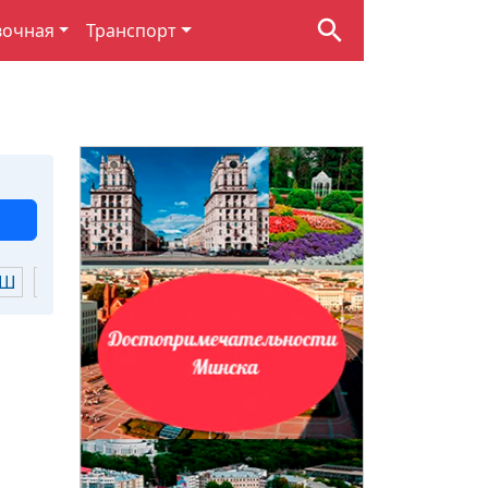
вочная
Транспорт
Ш
Щ
Ю
Я