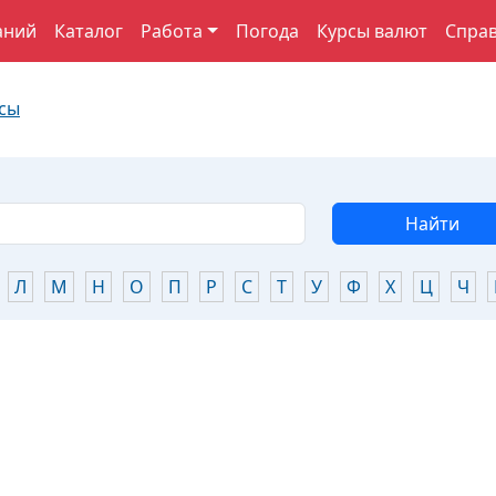
аний
Каталог
Работа
Погода
Курсы валют
Спра
сы
Найти
Л
М
Н
О
П
Р
С
Т
У
Ф
Х
Ц
Ч