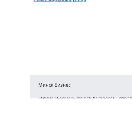
Минск Бизнес
«Минск Бизнес» (minsk.business) – сп
Минской области.
При воспроизведении материалов открыт