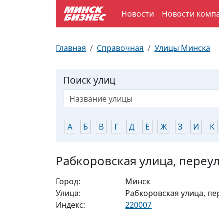
Новости
Новости комп
По отраслям
Достопримечательности
Поезда
Главная
Справочная
Улицы Минска
По профессиям
Карта Минска
Электрички
Поиск улиц
Возле метро
Почтовые индексы
Схема метро
Улицы Минска
Пробки на дорогах
А
Б
В
Г
Д
Е
Ж
З
И
К
Производственный календарь
Самолеты
Рабкоровская улица, переу
Документы для ЗАГСа
Город:
Минск
Улица:
Рабкоровская улица, пе
Индекс:
220007