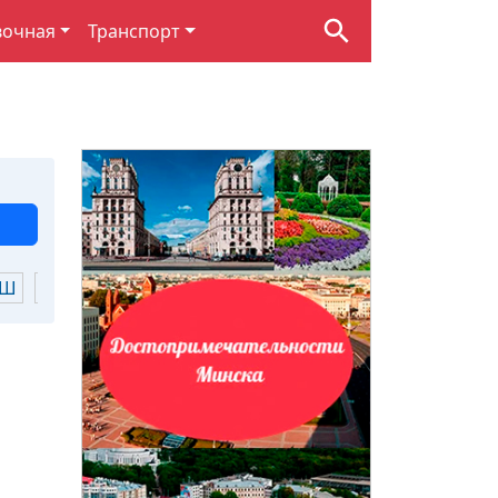
вочная
Транспорт
Ш
Щ
Ю
Я