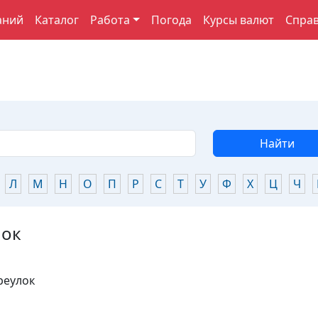
аний
Каталог
Работа
Погода
Курсы валют
Спра
Найти
Л
М
Н
О
П
Р
С
Т
У
Ф
Х
Ц
Ч
лок
реулок