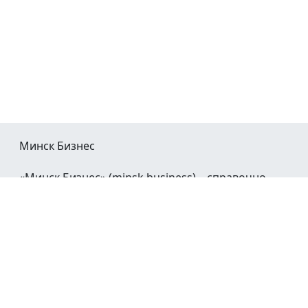
Минск Бизнес
«Минск Бизнес» (minsk.business) – справочно-
информационный портал Минска и Минской
области.
При воспроизведении материалов открытая
гиперссылка на
Minsk.Business
обязательна.
Мы в социальных сетях: