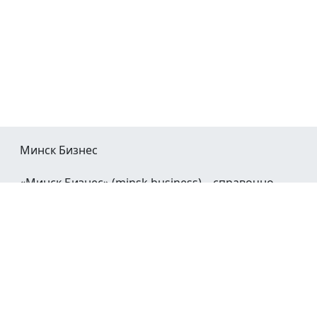
Минск Бизнес
«Минск Бизнес» (minsk.business) – справочно-
информационный портал Минска и Минской
области.
При воспроизведении материалов открытая
гиперссылка на
Minsk.Business
обязательна.
Мы в социальных сетях: