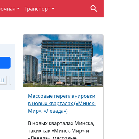
вочная
Транспорт
Ш
Щ
Ю
Я
Массовые перепланировки
в новых кварталах («Минск-
Мир», «Левада»)
В новых кварталах Минска,
таких как «Минск-Мир» и
«Левада», массовые