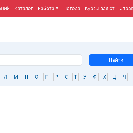
аний
Каталог
Работа
Погода
Курсы валют
Спра
Найти
Л
М
Н
О
П
Р
С
Т
У
Ф
Х
Ц
Ч