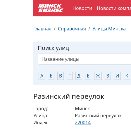
Новости
Новости комп
По отраслям
Достопримечательности
Поезда
Главная
Справочная
Улицы Минска
По профессиям
Карта Минска
Электрички
Поиск улиц
Возле метро
Почтовые индексы
Схема метро
Улицы Минска
Пробки на дорогах
А
Б
В
Г
Д
Е
Ж
З
И
К
Производственный календарь
Самолеты
Разинский переулок
Документы для ЗАГСа
Город:
Минск
Улица:
Разинский переулок
Индекс:
220014