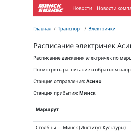
Новости
Новости комп
По отраслям
Достопримечательности
Поезда
Главная
Транспорт
Электрички
По профессиям
Карта Минска
Электрички
Расписание электричек Аси
Возле метро
Почтовые индексы
Схема метро
Расписание движения электричек по маршр
Улицы Минска
Пробки на дорогах
Посмотреть расписание в обратном нап
Станция отправления:
Асино
Производственный календарь
Самолеты
Станция прибытия:
Минск
Документы для ЗАГСа
Маршрут
Столбцы — Минск (Институт Культуры)