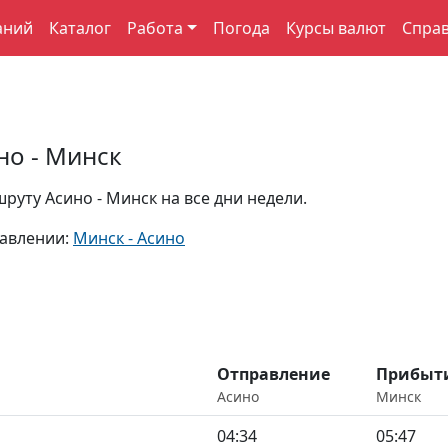
аний
Каталог
Работа
Погода
Курсы валют
Спра
но - Минск
уту Асино - Минск на все дни недели.
равлении:
Минск - Асино
Отправление
Прибыт
Асино
Минск
04:34
05:47