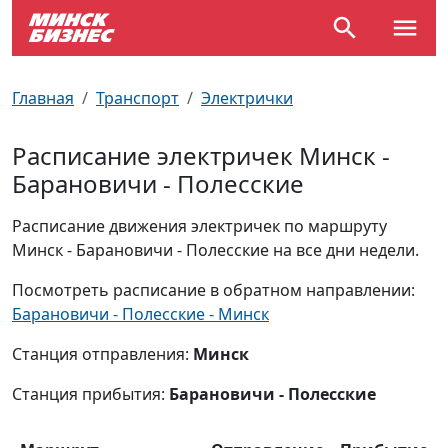
По отраслям
Достопримечательности
Поезда
Главная
Транспорт
Электрички
По профессиям
Карта Минска
Электрички
Расписание электричек Минск -
Барановичи - Полесские
Возле метро
Почтовые индексы
Схема метро
Расписание движения электричек по маршруту
Улицы Минска
Пробки на дорогах
Минск - Барановичи - Полесские на все дни недели.
Производственный календарь
Самолеты
Посмотреть расписание в обратном направлении:
Барановичи - Полесские - Минск
Документы для ЗАГСа
Станция отправления:
Минск
Станция прибытия:
Барановичи - Полесские