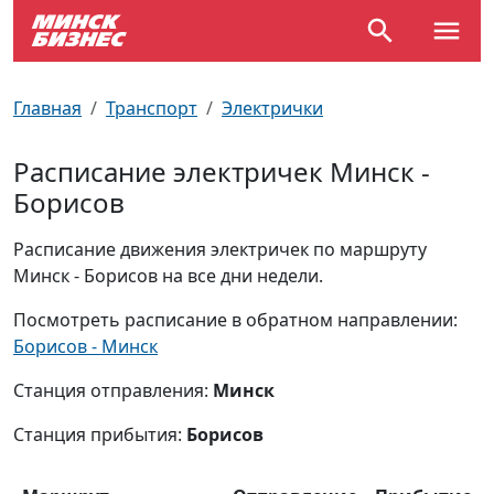
По отраслям
Достопримечательности
Поезда
Главная
Транспорт
Электрички
По профессиям
Карта Минска
Электрички
Расписание электричек Минск -
Борисов
Возле метро
Почтовые индексы
Схема метро
Расписание движения электричек по маршруту
Улицы Минска
Пробки на дорогах
Минск - Борисов на все дни недели.
Производственный календарь
Самолеты
Посмотреть расписание в обратном направлении:
Борисов - Минск
Документы для ЗАГСа
Станция отправления:
Минск
Станция прибытия:
Борисов