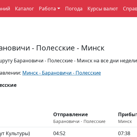
аний
Каталог
Работа
Погода
Курсы валют
Спра
ановичи - Полесские - Минск
уту Барановичи - Полесские - Минск на все дни недели
равлении:
Минск - Барановичи - Полесские
есские
Отправление
Прибы
Барановичи - Полесские
Минск
ут Культуры)
04:52
07:38