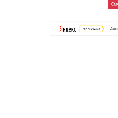
См
Данн
Расписания