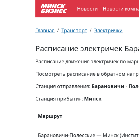
Новости
Новости комп
По отраслям
Достопримечательности
Поезда
Главная
Транспорт
Электрички
По профессиям
Карта Минска
Электрички
Расписание электричек Бар
Возле метро
Почтовые индексы
Схема метро
Расписание движения электричек по маршр
Улицы Минска
Пробки на дорогах
Посмотреть расписание в обратном нап
Станция отправления:
Барановичи - Пол
Производственный календарь
Самолеты
Станция прибытия:
Минск
Документы для ЗАГСа
Маршрут
Барановичи-Полесские — Минск (Инстит