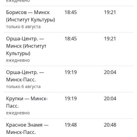
ежедневно
Борисов — Минск
18:45
19:21
(Институт Культуры)
только 6 августа
Орша-Центр. —
18:45
19:21
Минск (Институт
Культуры)
ежедневно
Орша-Центр. —
19:19
20:04
Минск-Пасс.
только 6 августа
Крупки — Минск-
19:19
20:04
Пасс.
ежедневно
Красное Знамя —
19:48
20:48
Минск-Пасс.