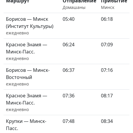
Маршрут
Отправление
Прибытие
Домашаны
Минск
Борисов — Минск
05:40
06:18
(Институт Культуры)
ежедневно
Красное Знамя —
06:24
07:09
Минск-Пасс.
ежедневно
Борисов — Минск-
06:37
07:16
Восточный
ежедневно
Красное Знамя —
07:36
08:17
Минск-Пасс.
ежедневно
Крупки — Минск-
07:48
08:34
Пасс.