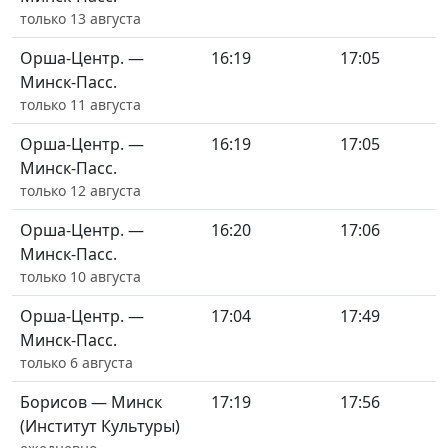
только 13 августа
Орша-Центр. —
16:19
17:05
Минск-Пасс.
только 11 августа
Орша-Центр. —
16:19
17:05
Минск-Пасс.
только 12 августа
Орша-Центр. —
16:20
17:06
Минск-Пасс.
только 10 августа
Орша-Центр. —
17:04
17:49
Минск-Пасс.
только 6 августа
Борисов — Минск
17:19
17:56
(Институт Культуры)