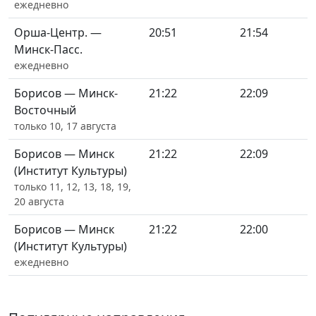
ежедневно
Орша-Центр. —
20:51
21:54
Минск-Пасс.
ежедневно
Борисов — Минск-
21:22
22:09
Восточный
только 10, 17 августа
Борисов — Минск
21:22
22:09
(Институт Культуры)
только 11, 12, 13, 18, 19,
20 августа
Борисов — Минск
21:22
22:00
(Институт Культуры)
ежедневно