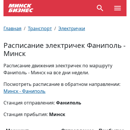
По отраслям
Достопримечательности
Поезда
Главная
Транспорт
Электрички
По профессиям
Карта Минска
Электрички
Расписание электричек Фаниполь -
Минск
Возле метро
Почтовые индексы
Схема метро
Расписание движения электричек по маршруту
Улицы Минска
Пробки на дорогах
Фаниполь - Минск на все дни недели.
Производственный календарь
Самолеты
Посмотреть расписание в обратном направлении:
Минск - Фаниполь
Документы для ЗАГСа
Станция отправления:
Фаниполь
Станция прибытия:
Минск