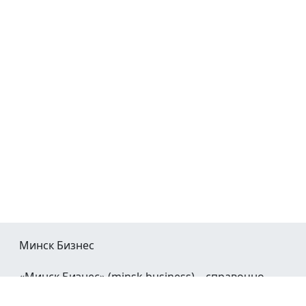
Минск Бизнес
«Минск Бизнес» (minsk.business) – справочно-
информационный портал Минска и Минской