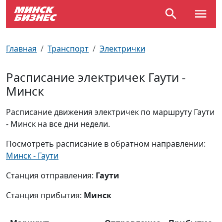
По отраслям
Достопримечательности
Поезда
Главная
Транспорт
Электрички
По профессиям
Карта Минска
Электрички
Расписание электричек Гаути -
Минск
Возле метро
Почтовые индексы
Схема метро
Расписание движения электричек по маршруту Гаути
Улицы Минска
Пробки на дорогах
- Минск на все дни недели.
Производственный календарь
Самолеты
Посмотреть расписание в обратном направлении:
Минск - Гаути
Документы для ЗАГСа
Станция отправления:
Гаути
Станция прибытия:
Минск