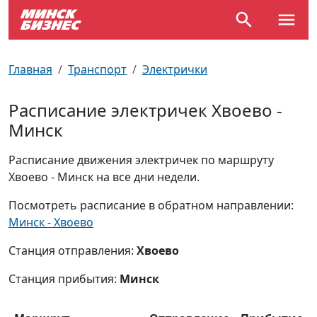
По отраслям
Достопримечательности
Поезда
Главная
Транспорт
Электрички
По профессиям
Карта Минска
Электрички
Расписание электричек Хвоево -
Минск
Возле метро
Почтовые индексы
Схема метро
Расписание движения электричек по маршруту
Улицы Минска
Пробки на дорогах
Хвоево - Минск на все дни недели.
Производственный календарь
Самолеты
Посмотреть расписание в обратном направлении:
Минск - Хвоево
Документы для ЗАГСа
Станция отправления:
Хвоево
Станция прибытия:
Минск