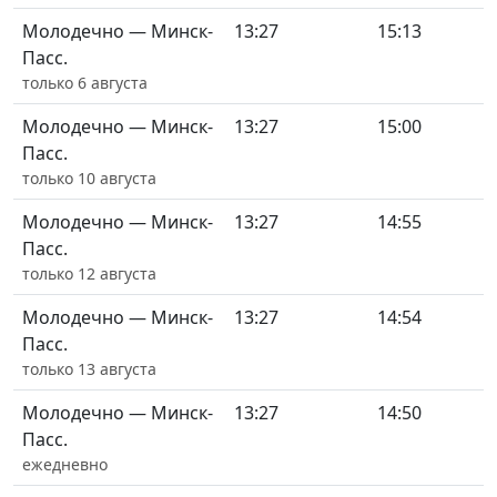
Молодечно — Минск-
13:27
15:13
Пасс.
только 6 августа
Молодечно — Минск-
13:27
15:00
Пасс.
только 10 августа
Молодечно — Минск-
13:27
14:55
Пасс.
только 12 августа
Молодечно — Минск-
13:27
14:54
Пасс.
только 13 августа
Молодечно — Минск-
13:27
14:50
Пасс.
ежедневно