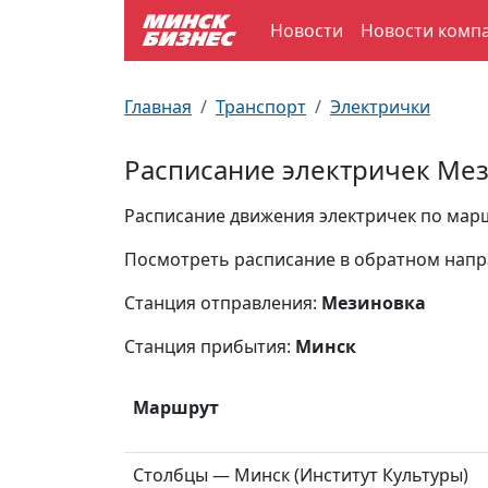
Новости
Новости комп
По отраслям
Достопримечательности
Поезда
Главная
Транспорт
Электрички
По профессиям
Карта Минска
Электрички
Расписание электричек Мез
Возле метро
Почтовые индексы
Схема метро
Расписание движения электричек по марш
Улицы Минска
Пробки на дорогах
Посмотреть расписание в обратном нап
Станция отправления:
Мезиновка
Производственный календарь
Самолеты
Станция прибытия:
Минск
Документы для ЗАГСа
Маршрут
Столбцы — Минск (Институт Культуры)