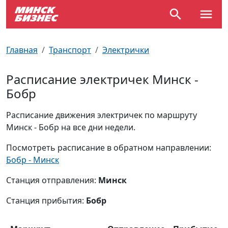
По отраслям
Достопримечательности
Поезда
Главная
Транспорт
Электрички
По профессиям
Карта Минска
Электрички
Расписание электричек Минск -
Бобр
Возле метро
Почтовые индексы
Схема метро
Расписание движения электричек по маршруту
Улицы Минска
Пробки на дорогах
Минск - Бобр на все дни недели.
Производственный календарь
Самолеты
Посмотреть расписание в обратном направлении:
Бобр - Минск
Документы для ЗАГСа
Станция отправления:
Минск
Станция прибытия:
Бобр