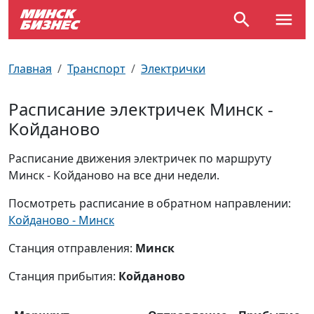
По отраслям
Достопримечательности
Поезда
Главная
Транспорт
Электрички
По профессиям
Карта Минска
Электрички
Расписание электричек Минск -
Койданово
Возле метро
Почтовые индексы
Схема метро
Расписание движения электричек по маршруту
Улицы Минска
Пробки на дорогах
Минск - Койданово на все дни недели.
Производственный календарь
Самолеты
Посмотреть расписание в обратном направлении:
Койданово - Минск
Документы для ЗАГСа
Станция отправления:
Минск
Станция прибытия:
Койданово