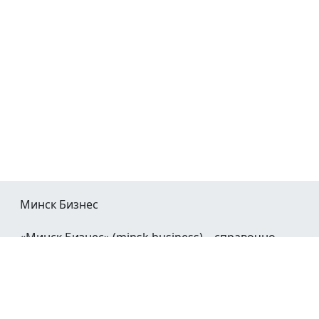
Минск Бизнес
«Минск Бизнес» (minsk.business) – справочно-
информационный портал Минска и Минской
области.
При воспроизведении материалов открытая
гиперссылка на
Minsk.Business
обязательна.