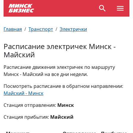
По отраслям
Достопримечательности
Поезда
Главная
Транспорт
Электрички
По профессиям
Карта Минска
Электрички
Расписание электричек Минск -
Майский
Возле метро
Почтовые индексы
Схема метро
Расписание движения электричек по маршруту
Улицы Минска
Пробки на дорогах
Минск - Майский на все дни недели.
Производственный календарь
Самолеты
Посмотреть расписание в обратном направлении:
Майский - Минск
Документы для ЗАГСа
Станция отправления:
Минск
Станция прибытия:
Майский