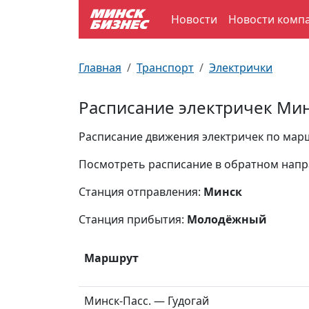
Новости
Новости комп
По отраслям
Достопримечательности
Поезда
Главная
Транспорт
Электрички
По профессиям
Карта Минска
Электрички
Расписание электричек Ми
Возле метро
Почтовые индексы
Схема метро
Расписание движения электричек по марш
Улицы Минска
Пробки на дорогах
Посмотреть расписание в обратном нап
Станция отправления:
Минск
Производственный календарь
Самолеты
Станция прибытия:
Молодёжный
Документы для ЗАГСа
Маршрут
Минск-Пасс. — Гудогай