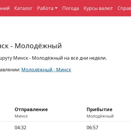
аний
Каталог
Работа
Погода
Курсы валют
Спра
нск - Молодёжный
руту Минск - Молодёжный на все дни недели.
равлении:
Молодёжный - Минск
Отправление
Прибытие
Минск
Молодёжный
04:32
06:57