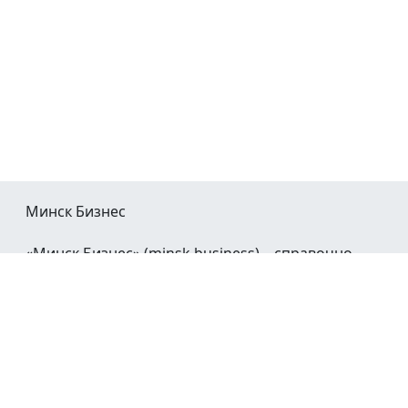
Минск Бизнес
«Минск Бизнес» (minsk.business) – справочно-
информационный портал Минска и Минской
области.
При воспроизведении материалов открытая
гиперссылка на
Minsk.Business
обязательна.
Мы в социальных сетях: