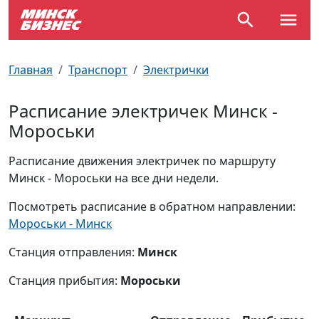
По отраслям
Достопримечательности
Поезда
Главная
Транспорт
Электрички
По профессиям
Карта Минска
Электрички
Расписание электричек Минск -
Мороськи
Возле метро
Почтовые индексы
Схема метро
Расписание движения электричек по маршруту
Улицы Минска
Пробки на дорогах
Минск - Мороськи на все дни недели.
Производственный календарь
Самолеты
Посмотреть расписание в обратном направлении:
Мороськи - Минск
Документы для ЗАГСа
Станция отправления:
Минск
Станция прибытия:
Мороськи