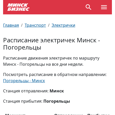
По отраслям
Достопримечательности
Поезда
Главная
Транспорт
Электрички
По профессиям
Карта Минска
Электрички
Расписание электричек Минск -
Погорельцы
Возле метро
Почтовые индексы
Схема метро
Расписание движения электричек по маршруту
Улицы Минска
Пробки на дорогах
Минск - Погорельцы на все дни недели.
Производственный календарь
Самолеты
Посмотреть расписание в обратном направлении:
Погорельцы - Минск
Документы для ЗАГСа
Станция отправления:
Минск
Станция прибытия:
Погорельцы