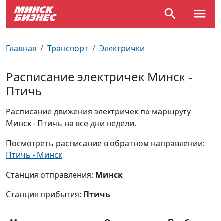
По отраслям
Достопримечательности
Поезда
Главная
Транспорт
Электрички
По профессиям
Карта Минска
Электрички
Расписание электричек Минск -
Птичь
Возле метро
Почтовые индексы
Схема метро
Расписание движения электричек по маршруту
Улицы Минска
Пробки на дорогах
Минск - Птичь на все дни недели.
Производственный календарь
Самолеты
Посмотреть расписание в обратном направлении:
Птичь - Минск
Документы для ЗАГСа
Станция отправления:
Минск
Станция прибытия:
Птичь