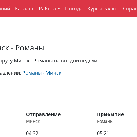
аний
Каталог
Работа
Погода
Курсы валют
Спра
ск - Романы
руту Минск - Романы на все дни недели.
равлении:
Романы - Минск
Отправление
Прибытие
Минск
Романы
04:32
05:21