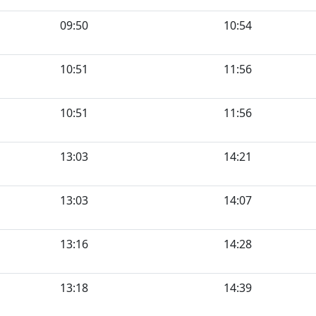
09:50
10:54
10:51
11:56
10:51
11:56
13:03
14:21
13:03
14:07
13:16
14:28
13:18
14:39