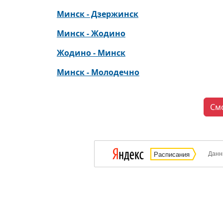
Минск - Дзержинск
Минск - Жодино
Жодино - Минск
Минск - Молодечно
См
Данн
Расписания