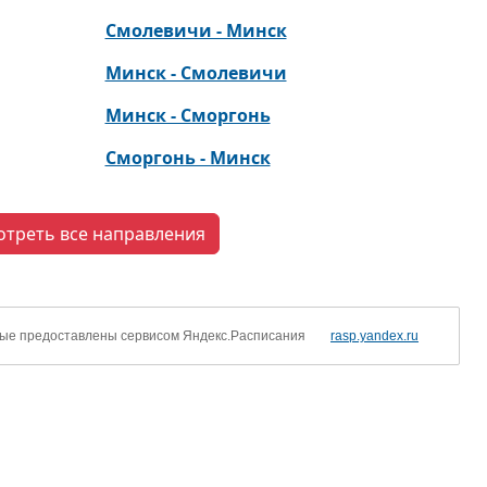
Смолевичи - Минск
Минск - Смолевичи
Минск - Сморгонь
Сморгонь - Минск
отреть все направления
ые предоставлены сервисом Яндекс.Расписания
rasp.yandex.ru