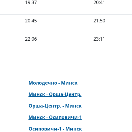
19:37
20:41
20:45
21:50
22:06
23:11
Молодечно - Минск
Минск - Орша-Центр.
Орша-Центр. - Минск
Минск - Осиповичи-1
Осиповичи-1 - Минск