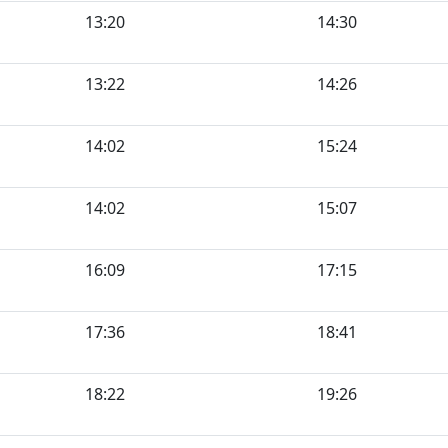
13:20
14:30
13:22
14:26
14:02
15:24
14:02
15:07
16:09
17:15
17:36
18:41
18:22
19:26