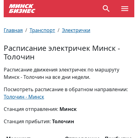
По отраслям
Достопримечательности
Поезда
Главная
Транспорт
Электрички
По профессиям
Карта Минска
Электрички
Расписание электричек Минск -
Толочин
Возле метро
Почтовые индексы
Схема метро
Расписание движения электричек по маршруту
Улицы Минска
Пробки на дорогах
Минск - Толочин на все дни недели.
Производственный календарь
Самолеты
Посмотреть расписание в обратном направлении:
Толочин - Минск
Документы для ЗАГСа
Станция отправления:
Минск
Станция прибытия:
Толочин