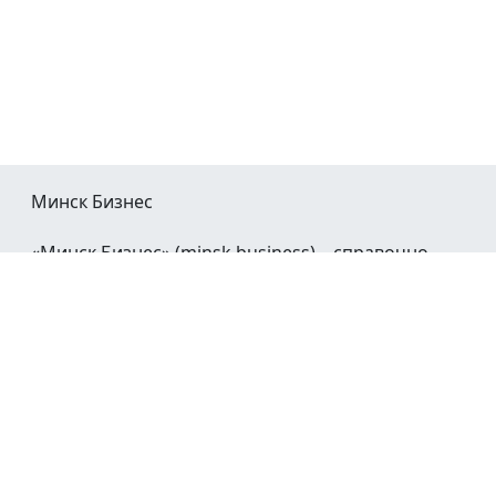
Минск Бизнес
«Минск Бизнес» (minsk.business) – справочно-
информационный портал Минска и Минской
области.
При воспроизведении материалов открытая
гиперссылка на
Minsk.Business
обязательна.
Мы в социальных сетях: