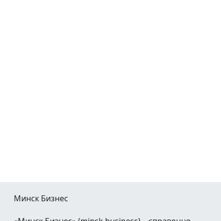
Минск Бизнес