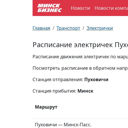
Новости
Новости комп
По отраслям
Достопримечательности
Поезда
Главная
Транспорт
Электрички
По профессиям
Карта Минска
Электрички
Расписание электричек Пух
Возле метро
Почтовые индексы
Схема метро
Расписание движения электричек по марш
Улицы Минска
Пробки на дорогах
Посмотреть расписание в обратном нап
Станция отправления:
Пуховичи
Производственный календарь
Самолеты
Станция прибытия:
Минск
Документы для ЗАГСа
Маршрут
Пуховичи — Минск-Пасс.