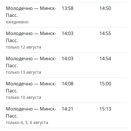
Молодечно — Минск-
13:58
14:50
Пасс.
ежедневно
Молодечно — Минск-
14:03
14:55
Пасс.
только 12 августа
Молодечно — Минск-
14:03
14:54
Пасс.
только 13 августа
Молодечно — Минск-
14:08
15:00
Пасс.
только 10 августа
Молодечно — Минск-
14:21
15:13
Пасс.
только 4, 5, 6 августа