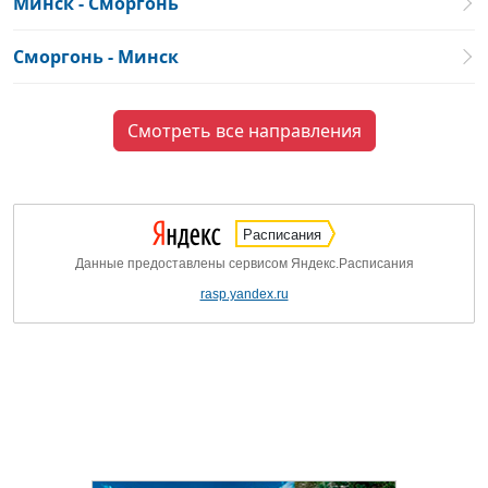
Минск - Сморгонь
Сморгонь - Минск
Смотреть все направления
Расписания
Данные предоставлены сервисом Яндекс.Расписания
rasp.yandex.ru