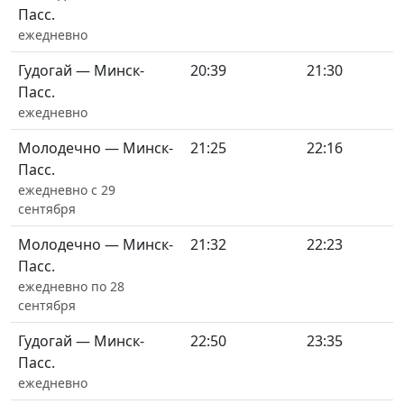
Пасс.
ежедневно
Гудогай — Минск-
20:39
21:30
Пасс.
ежедневно
Молодечно — Минск-
21:25
22:16
Пасс.
ежедневно с 29
сентября
Молодечно — Минск-
21:32
22:23
Пасс.
ежедневно по 28
сентября
Гудогай — Минск-
22:50
23:35
Пасс.
ежедневно