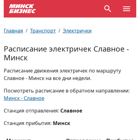
По отраслям
Достопримечательности
Поезда
Главная
Транспорт
Электрички
По профессиям
Карта Минска
Электрички
Расписание электричек Славное -
Минск
Возле метро
Почтовые индексы
Схема метро
Расписание движения электричек по маршруту
Улицы Минска
Пробки на дорогах
Славное - Минск на все дни недели.
Производственный календарь
Самолеты
Посмотреть расписание в обратном направлении:
Минск - Славное
Документы для ЗАГСа
Станция отправления:
Славное
Станция прибытия:
Минск