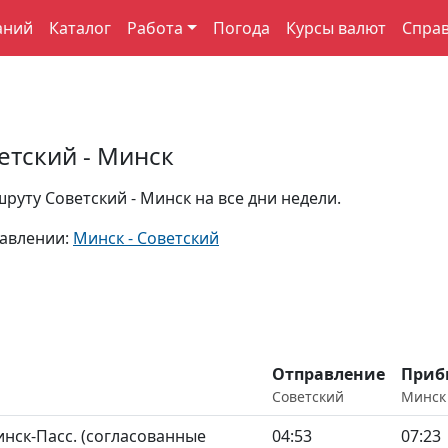
аний
Каталог
Работа
Погода
Курсы валют
Спра
етский - Минск
уту Советский - Минск на все дни недели.
равлении:
Минск - Советский
Отправление
Приб
Советский
Минск
нск-Пасс. (согласованные
04:53
07:23