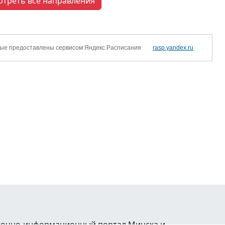
отреть все направления
ые предоставлены сервисом Яндекс.Расписания
rasp.yandex.ru
равочно-информационный портал Минска и