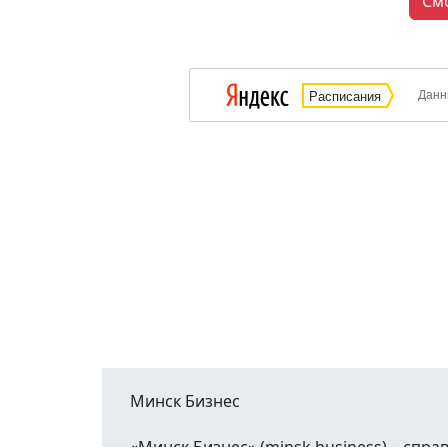
См
Данн
Расписания
Минск Бизнес
«Минск Бизнес» (minsk.business) – сп