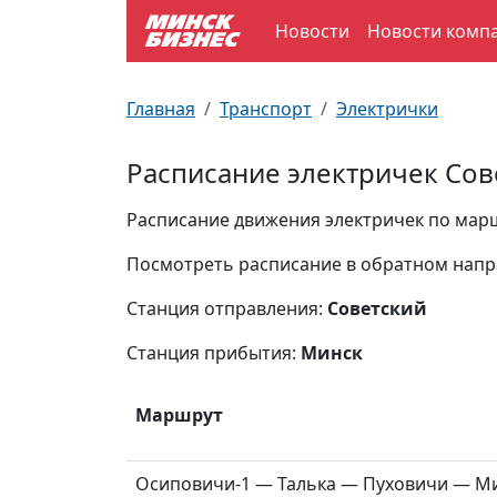
Новости
Новости комп
По отраслям
Достопримечательности
Поезда
Главная
Транспорт
Электрички
По профессиям
Карта Минска
Электрички
Расписание электричек Сов
Возле метро
Почтовые индексы
Схема метро
Расписание движения электричек по маршр
Улицы Минска
Пробки на дорогах
Посмотреть расписание в обратном нап
Станция отправления:
Советский
Производственный календарь
Самолеты
Станция прибытия:
Минск
Документы для ЗАГСа
Маршрут
Осиповичи-1 — Талька — Пуховичи — Ми