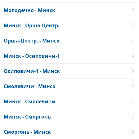
Молодечно - Минск
Минск - Орша-Центр.
Орша-Центр. - Минск
Минск - Осиповичи-1
Осиповичи-1 - Минск
Смолевичи - Минск
Минск - Смолевичи
Минск - Сморгонь
Сморгонь - Минск