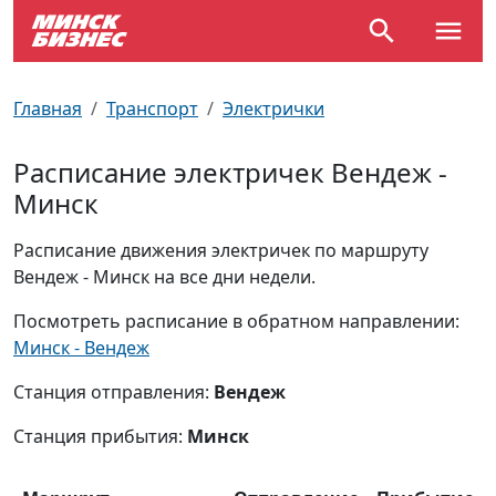
По отраслям
Достопримечательности
Поезда
Главная
Транспорт
Электрички
По профессиям
Карта Минска
Электрички
Расписание электричек Вендеж -
Минск
Возле метро
Почтовые индексы
Схема метро
Расписание движения электричек по маршруту
Улицы Минска
Пробки на дорогах
Вендеж - Минск на все дни недели.
Производственный календарь
Самолеты
Посмотреть расписание в обратном направлении:
Минск - Вендеж
Документы для ЗАГСа
Станция отправления:
Вендеж
Станция прибытия:
Минск