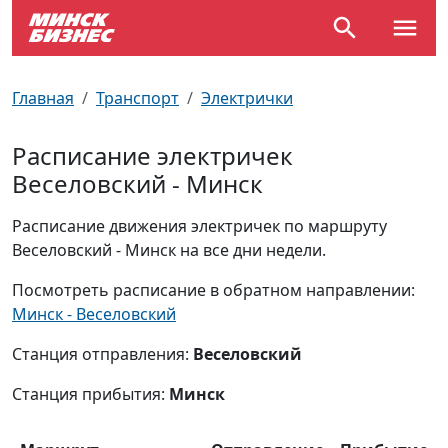
По отраслям
Достопримечательности
Поезда
Главная
Транспорт
Электрички
По профессиям
Карта Минска
Электрички
Расписание электричек
Веселовский - Минск
Возле метро
Почтовые индексы
Схема метро
Расписание движения электричек по маршруту
Улицы Минска
Пробки на дорогах
Веселовский - Минск на все дни недели.
Производственный календарь
Самолеты
Посмотреть расписание в обратном направлении:
Минск - Веселовский
Документы для ЗАГСа
Станция отправления:
Веселовский
Станция прибытия:
Минск