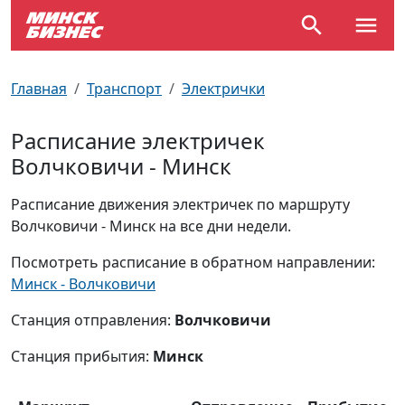
По отраслям
Достопримечательности
Поезда
Главная
Транспорт
Электрички
По профессиям
Карта Минска
Электрички
Расписание электричек
Волчковичи - Минск
Возле метро
Почтовые индексы
Схема метро
Расписание движения электричек по маршруту
Улицы Минска
Пробки на дорогах
Волчковичи - Минск на все дни недели.
Производственный календарь
Самолеты
Посмотреть расписание в обратном направлении:
Минск - Волчковичи
Документы для ЗАГСа
Станция отправления:
Волчковичи
Станция прибытия:
Минск