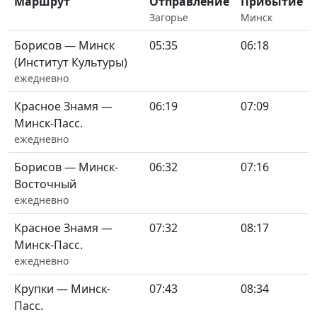
Маршрут
Отправление
Прибытие
Загорье
Минск
Борисов — Минск
05:35
06:18
(Институт Культуры)
ежедневно
Красное Знамя —
06:19
07:09
Минск-Пасс.
ежедневно
Борисов — Минск-
06:32
07:16
Восточный
ежедневно
Красное Знамя —
07:32
08:17
Минск-Пасс.
ежедневно
Крупки — Минск-
07:43
08:34
Пасс.