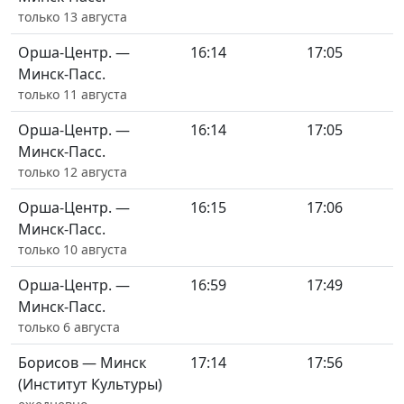
только 13 августа
Орша-Центр. —
16:14
17:05
Минск-Пасс.
только 11 августа
Орша-Центр. —
16:14
17:05
Минск-Пасс.
только 12 августа
Орша-Центр. —
16:15
17:06
Минск-Пасс.
только 10 августа
Орша-Центр. —
16:59
17:49
Минск-Пасс.
только 6 августа
Борисов — Минск
17:14
17:56
(Институт Культуры)