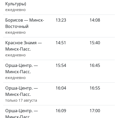
Культуры)
ежедневно
Борисов — Минск-
13:23
14:08
Восточный
ежедневно
Красное Знамя —
14:51
15:40
Минск-Пасс.
ежедневно
Орша-Центр. —
15:54
16:45
Минск-Пасс.
ежедневно
Орша-Центр. —
16:04
16:55
Минск-Пасс.
только 17 августа
Орша-Центр. —
16:09
17:00
Минск-Пасс.