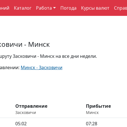
аний
Каталог
Работа
Погода
Курсы валют
Спра
ковичи - Минск
уту Засковичи - Минск на все дни недели.
равлении:
Минск - Засковичи
Отправление
Прибытие
Засковичи
Минск
05:02
07:28