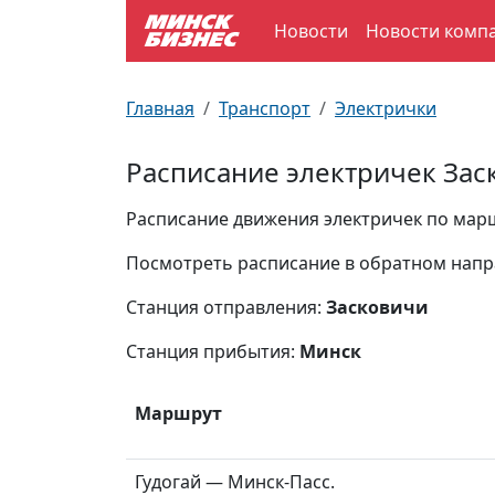
Новости
Новости комп
По отраслям
Достопримечательности
Поезда
Главная
Транспорт
Электрички
По профессиям
Карта Минска
Электрички
Расписание электричек Зас
Возле метро
Почтовые индексы
Схема метро
Расписание движения электричек по маршр
Улицы Минска
Пробки на дорогах
Посмотреть расписание в обратном нап
Станция отправления:
Засковичи
Производственный календарь
Самолеты
Станция прибытия:
Минск
Документы для ЗАГСа
Маршрут
Гудогай — Минск-Пасс.