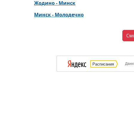
Жодино - Минск
Минск - Молодечно
См
Данн
Расписания