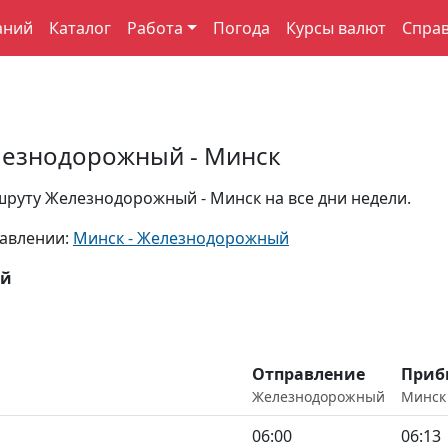
аний
Каталог
Работа
Погода
Курсы валют
Спра
лезнодорожный - Минск
руту Железнодорожный - Минск на все дни недели.
равлении:
Минск - Железнодорожный
ый
Отправление
Приб
Железнодорожный
Минск
06:00
06:13