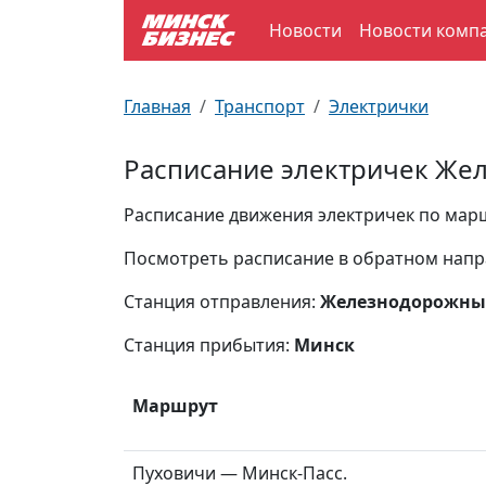
Новости
Новости комп
По отраслям
Достопримечательности
Поезда
Главная
Транспорт
Электрички
По профессиям
Карта Минска
Электрички
Расписание электричек Же
Возле метро
Почтовые индексы
Схема метро
Расписание движения электричек по марш
Улицы Минска
Пробки на дорогах
Посмотреть расписание в обратном нап
Станция отправления:
Железнодорожн
Производственный календарь
Самолеты
Станция прибытия:
Минск
Документы для ЗАГСа
Маршрут
Пуховичи — Минск-Пасс.