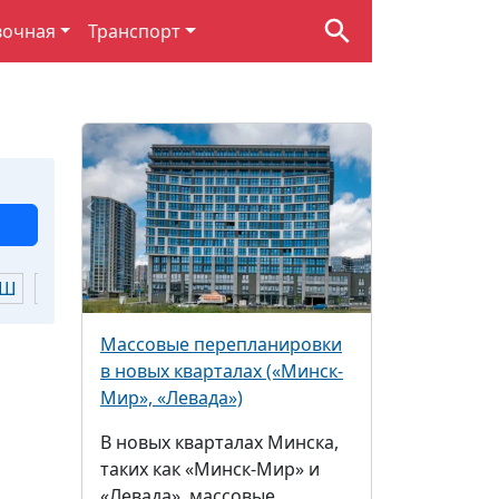
вочная
Транспорт
Ш
Щ
Ю
Я
Массовые перепланировки
в новых кварталах («Минск-
Мир», «Левада»)
В новых кварталах Минска,
таких как «Минск-Мир» и
«Левада», массовые