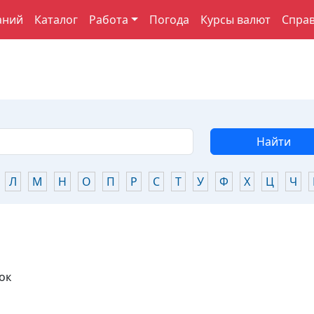
аний
Каталог
Работа
Погода
Курсы валют
Спра
Найти
Л
М
Н
О
П
Р
С
Т
У
Ф
Х
Ц
Ч
ок