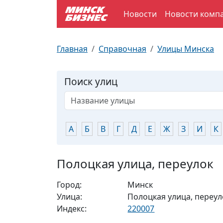
Новости
Новости комп
По отраслям
Достопримечательности
Поезда
Главная
Справочная
Улицы Минска
По профессиям
Карта Минска
Электрички
Поиск улиц
Возле метро
Почтовые индексы
Схема метро
Улицы Минска
Пробки на дорогах
А
Б
В
Г
Д
Е
Ж
З
И
К
Производственный календарь
Самолеты
Полоцкая улица, переулок
Документы для ЗАГСа
Город:
Минск
Улица:
Полоцкая улица, переул
Индекс:
220007