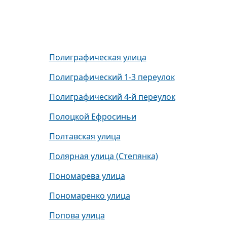
Полиграфическая улица
Полиграфический 1-3 переулок
Полиграфический 4-й переулок
Полоцкой Ефросиньи
Полтавская улица
Полярная улица (Степянка)
Пономарева улица
Пономаренко улица
Попова улица