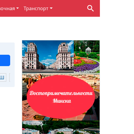
вочная
Транспорт
Ш
Щ
Ю
Я