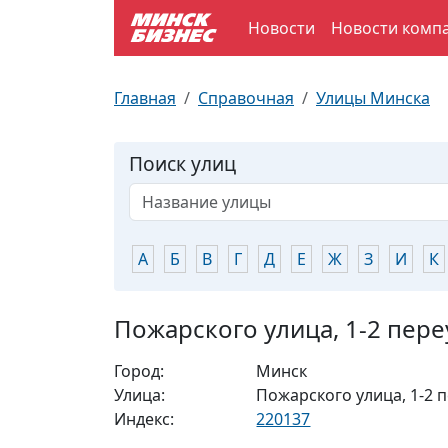
Новости
Новости комп
По отраслям
Достопримечательности
Поезда
Главная
Справочная
Улицы Минска
По профессиям
Карта Минска
Электрички
Поиск улиц
Возле метро
Почтовые индексы
Схема метро
Улицы Минска
Пробки на дорогах
А
Б
В
Г
Д
Е
Ж
З
И
К
Производственный календарь
Самолеты
Пожарского улица, 1-2 пере
Документы для ЗАГСа
Город:
Минск
Улица:
Пожарского улица, 1-2 
Индекс:
220137