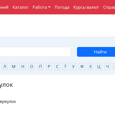
аний
Каталог
Работа
Погода
Курсы валют
Спра
Найти
Л
М
Н
О
П
Р
С
Т
У
Ф
Х
Ц
Ч
улок
переулок