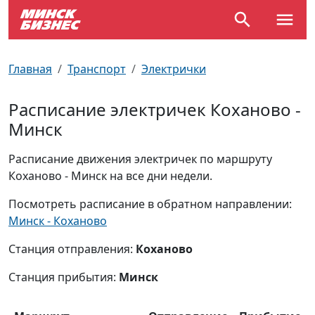
По отраслям
Достопримечательности
Поезда
Главная
Транспорт
Электрички
По профессиям
Карта Минска
Электрички
Расписание электричек Коханово -
Минск
Возле метро
Почтовые индексы
Схема метро
Расписание движения электричек по маршруту
Улицы Минска
Пробки на дорогах
Коханово - Минск на все дни недели.
Производственный календарь
Самолеты
Посмотреть расписание в обратном направлении:
Минск - Коханово
Документы для ЗАГСа
Станция отправления:
Коханово
Станция прибытия:
Минск