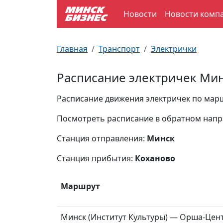
Новости
Новости комп
По отраслям
Достопримечательности
Поезда
Главная
Транспорт
Электрички
По профессиям
Карта Минска
Электрички
Расписание электричек Мин
Возле метро
Почтовые индексы
Схема метро
Расписание движения электричек по марш
Улицы Минска
Пробки на дорогах
Посмотреть расписание в обратном нап
Станция отправления:
Минск
Производственный календарь
Самолеты
Станция прибытия:
Коханово
Документы для ЗАГСа
Маршрут
Минск (Институт Культуры) — Орша-Цент