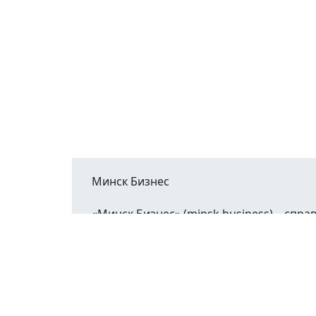
Минск Бизнес
«Минск Бизнес» (minsk.business) – сп
Минской области.
При воспроизведении материалов открыт
©2023 - 2026
О проекте
Реклама в М