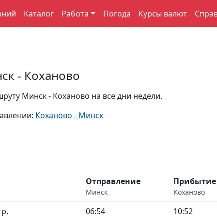
аний
Каталог
Работа
Погода
Курсы валют
Спра
ск - Коханово
руту Минск - Коханово на все дни недели.
равлении:
Коханово - Минск
Отправление
Прибытие
Минск
Коханово
р.
06:54
10:52