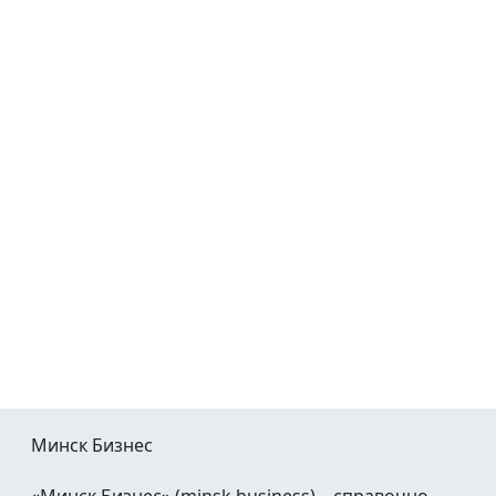
Минск Бизнес