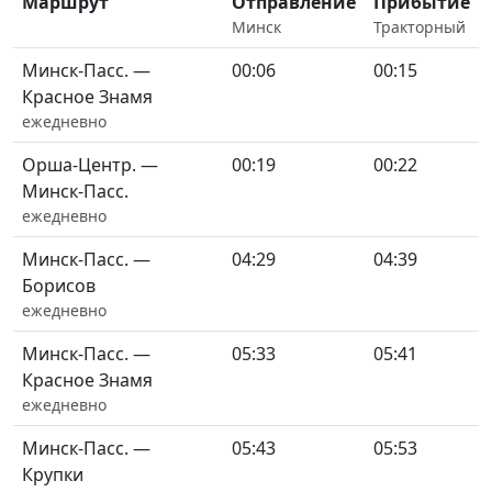
Маршрут
Отправление
Прибытие
Минск
Тракторный
Минск-Пасс. —
00:06
00:15
Красное Знамя
ежедневно
Орша-Центр. —
00:19
00:22
Минск-Пасс.
ежедневно
Минск-Пасс. —
04:29
04:39
Борисов
ежедневно
Минск-Пасс. —
05:33
05:41
Красное Знамя
ежедневно
Минск-Пасс. —
05:43
05:53
Крупки