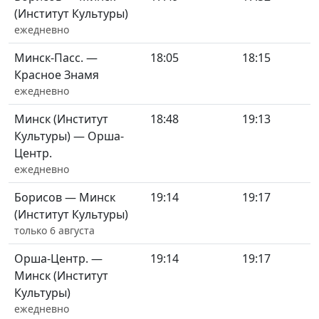
(Институт Культуры)
ежедневно
Минск-Пасс. —
18:05
18:15
Красное Знамя
ежедневно
Минск (Институт
18:48
19:13
Культуры) — Орша-
Центр.
ежедневно
Борисов — Минск
19:14
19:17
(Институт Культуры)
только 6 августа
Орша-Центр. —
19:14
19:17
Минск (Институт
Культуры)
ежедневно