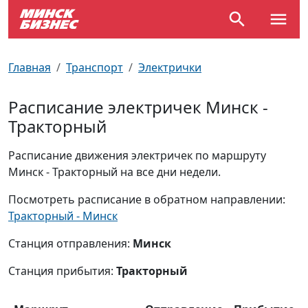
По отраслям
Достопримечательности
Поезда
Главная
Транспорт
Электрички
По профессиям
Карта Минска
Электрички
Расписание электричек Минск -
Тракторный
Возле метро
Почтовые индексы
Схема метро
Расписание движения электричек по маршруту
Улицы Минска
Пробки на дорогах
Минск - Тракторный на все дни недели.
Производственный календарь
Самолеты
Посмотреть расписание в обратном направлении:
Тракторный - Минск
Документы для ЗАГСа
Станция отправления:
Минск
Станция прибытия:
Тракторный