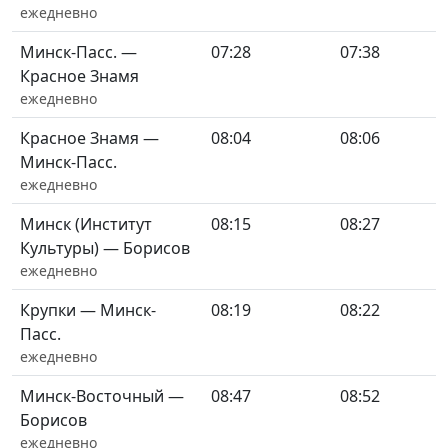
ежедневно
Минск-Пасс. —
07:28
07:38
Красное Знамя
ежедневно
Красное Знамя —
08:04
08:06
Минск-Пасс.
ежедневно
Минск (Институт
08:15
08:27
Культуры) — Борисов
ежедневно
Крупки — Минск-
08:19
08:22
Пасс.
ежедневно
Минск-Восточный —
08:47
08:52
Борисов
ежедневно