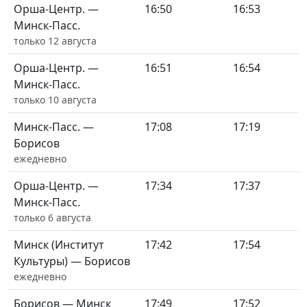
Орша-Центр. —
16:50
16:53
Минск-Пасс.
только 12 августа
Орша-Центр. —
16:51
16:54
Минск-Пасс.
только 10 августа
Минск-Пасс. —
17:08
17:19
Борисов
ежедневно
Орша-Центр. —
17:34
17:37
Минск-Пасс.
только 6 августа
Минск (Институт
17:42
17:54
Культуры) — Борисов
ежедневно
Борисов — Минск
17:49
17:52