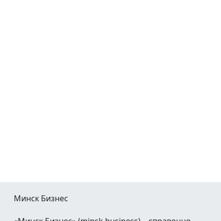
Минск Бизнес