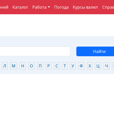
аний
Каталог
Работа
Погода
Курсы валют
Спра
Найти
Л
М
Н
О
П
Р
С
Т
У
Ф
Х
Ц
Ч