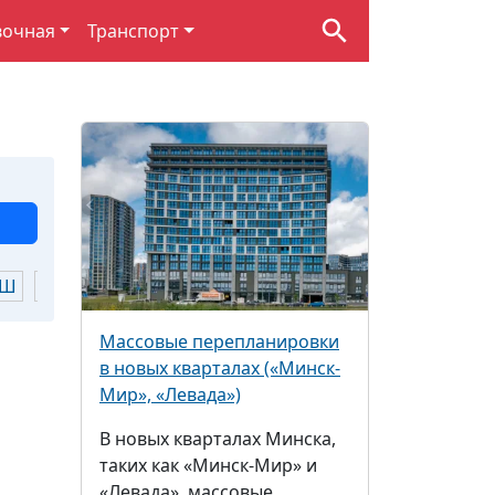
вочная
Транспорт
Ш
Щ
Ю
Я
Массовые перепланировки
в новых кварталах («Минск-
Мир», «Левада»)
В новых кварталах Минска,
таких как «Минск-Мир» и
«Левада», массовые