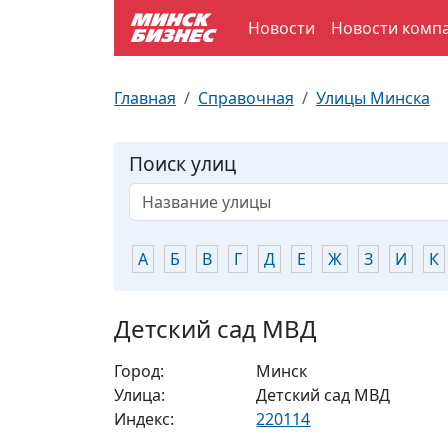
Новости
Новости комп
По отраслям
Достопримечательности
Поезда
Главная
Справочная
Улицы Минска
По профессиям
Карта Минска
Электрички
Поиск улиц
Возле метро
Почтовые индексы
Схема метро
Улицы Минска
Пробки на дорогах
А
Б
В
Г
Д
Е
Ж
З
И
К
Производственный календарь
Самолеты
Детский сад МВД
Документы для ЗАГСа
Город:
Минск
Улица:
Детский сад МВД
Индекс:
220114