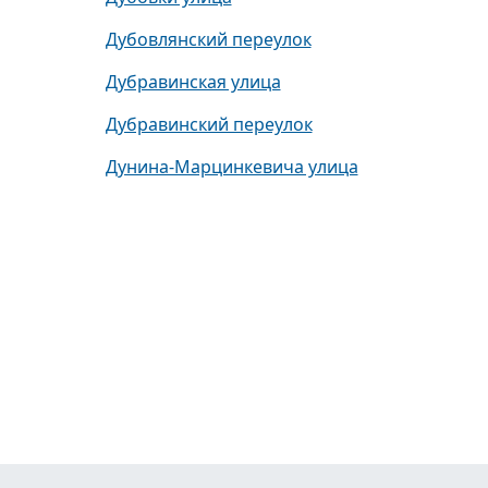
Дубовлянский переулок
Дубравинская улица
Дубравинский переулок
Дунина-Марцинкевича улица