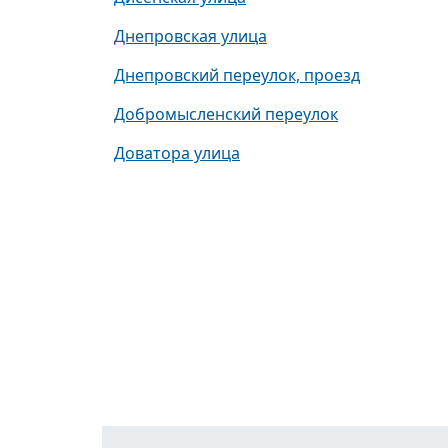
Днепровская улица
Днепровский переулок, проезд
Добромысленский переулок
Доватора улица