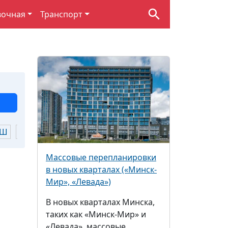
вочная
Транспорт
Ш
Щ
Ю
Я
Массовые перепланировки
в новых кварталах («Минск-
Мир», «Левада»)
В новых кварталах Минска,
таких как «Минск-Мир» и
«Левада», массовые