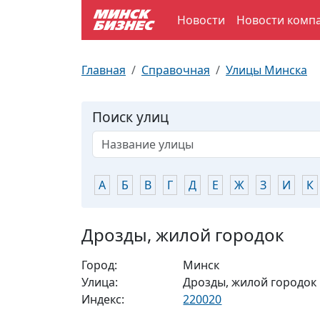
Новости
Новости комп
По отраслям
Достопримечательности
Поезда
Главная
Справочная
Улицы Минска
По профессиям
Карта Минска
Электрички
Поиск улиц
Возле метро
Почтовые индексы
Схема метро
Улицы Минска
Пробки на дорогах
А
Б
В
Г
Д
Е
Ж
З
И
К
Производственный календарь
Самолеты
Дрозды, жилой городок
Документы для ЗАГСа
Город:
Минск
Улица:
Дрозды, жилой городок
Индекс:
220020