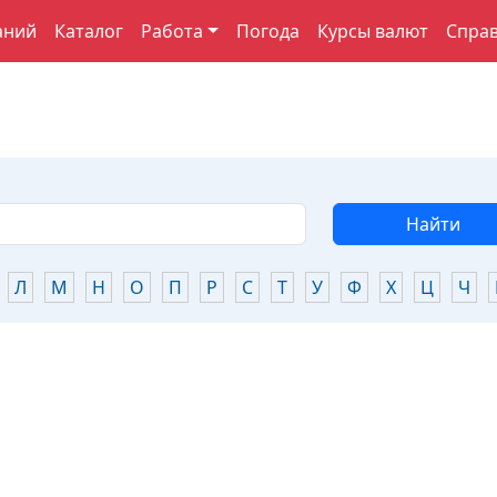
аний
Каталог
Работа
Погода
Курсы валют
Спра
Найти
Л
М
Н
О
П
Р
С
Т
У
Ф
Х
Ц
Ч