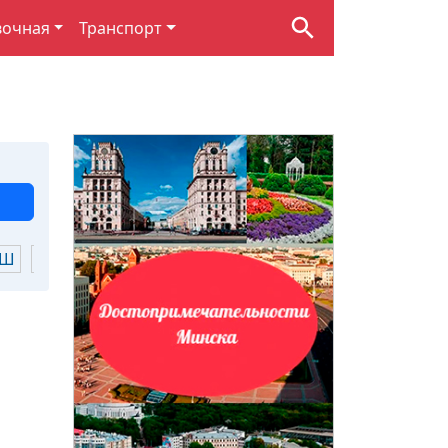
вочная
Транспорт
Ш
Щ
Ю
Я