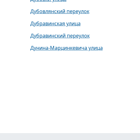
Дубовлянский переулок
Дубравинская улица
Дубравинский переулок
Дунина-Марцинкевича улица