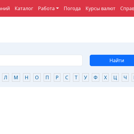
аний
Каталог
Работа
Погода
Курсы валют
Спра
Найти
Л
М
Н
О
П
Р
С
Т
У
Ф
Х
Ц
Ч