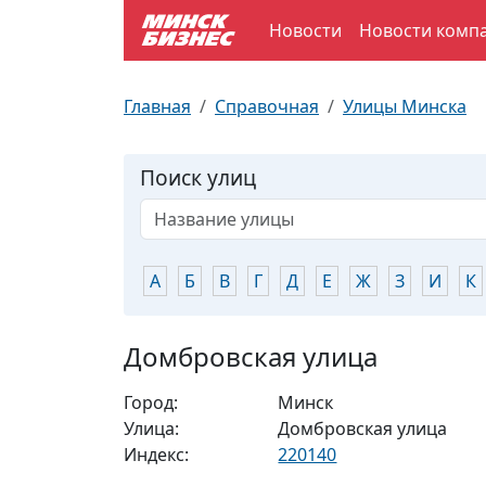
Новости
Новости комп
По отраслям
Достопримечательности
Поезда
Главная
Справочная
Улицы Минска
По профессиям
Карта Минска
Электрички
Поиск улиц
Возле метро
Почтовые индексы
Схема метро
Улицы Минска
Пробки на дорогах
А
Б
В
Г
Д
Е
Ж
З
И
К
Производственный календарь
Самолеты
Домбровская улица
Документы для ЗАГСа
Город:
Минск
Улица:
Домбровская улица
Индекс:
220140