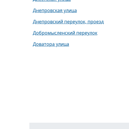
Днепровская улица
Днепровский переулок, проезд
Добромысленский переулок
Доватора улица