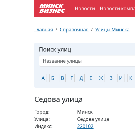
Новости
Новости комп
По отраслям
Достопримечательности
Поезда
Главная
Справочная
Улицы Минска
По профессиям
Карта Минска
Электрички
Поиск улиц
Возле метро
Почтовые индексы
Схема метро
Улицы Минска
Пробки на дорогах
А
Б
В
Г
Д
Е
Ж
З
И
К
Производственный календарь
Самолеты
Седова улица
Документы для ЗАГСа
Город:
Минск
Улица:
Седова улица
Индекс:
220102