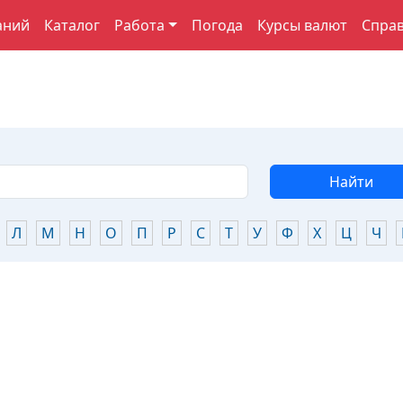
аний
Каталог
Работа
Погода
Курсы валют
Спра
Найти
Л
М
Н
О
П
Р
С
Т
У
Ф
Х
Ц
Ч