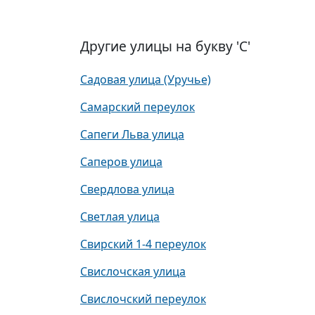
Другие улицы на букву 'С'
Садовая улица (Уручье)
Самарский переулок
Сапеги Льва улица
Саперов улица
Свердлова улица
Светлая улица
Свирский 1-4 переулок
Свислочская улица
Свислочский переулок