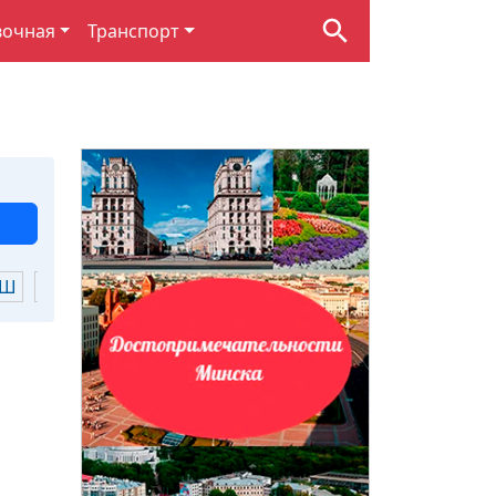
вочная
Транспорт
Ш
Щ
Ю
Я