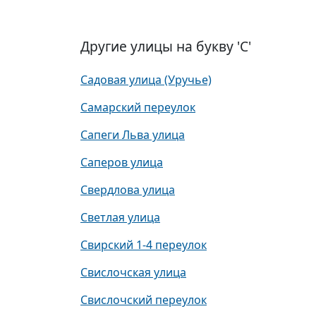
Другие улицы на букву 'С'
Садовая улица (Уручье)
Самарский переулок
Сапеги Льва улица
Саперов улица
Свердлова улица
Светлая улица
Свирский 1-4 переулок
Свислочская улица
Свислочский переулок