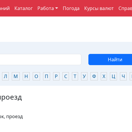
аний
Каталог
Работа
Погода
Курсы валют
Спра
Найти
Л
М
Н
О
П
Р
С
Т
У
Ф
Х
Ц
Ч
проезд
ок, проезд