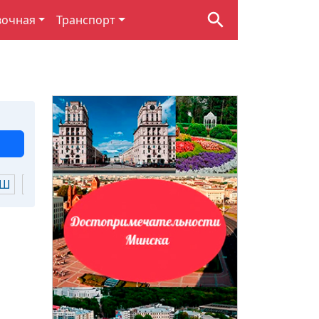
вочная
Транспорт
Ш
Щ
Ю
Я