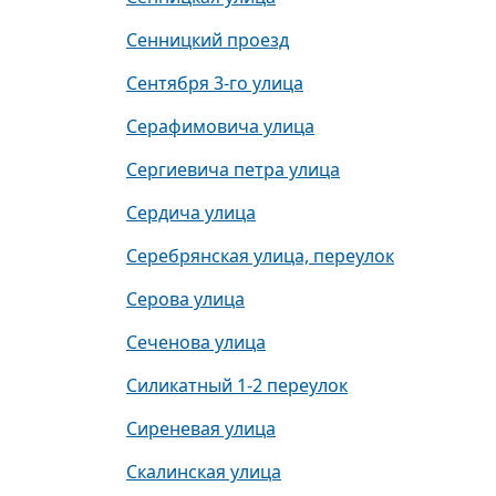
Сенницкий проезд
Сентября 3-го улица
Серафимовича улица
Сергиевича петра улица
Сердича улица
Серебрянская улица, переулок
Серова улица
Сеченова улица
Силикатный 1-2 переулок
Сиреневая улица
Скалинская улица