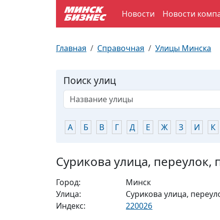
Новости
Новости комп
По отраслям
Достопримечательности
Поезда
Главная
Справочная
Улицы Минска
По профессиям
Карта Минска
Электрички
Поиск улиц
Возле метро
Почтовые индексы
Схема метро
Улицы Минска
Пробки на дорогах
А
Б
В
Г
Д
Е
Ж
З
И
К
Производственный календарь
Самолеты
Сурикова улица, переулок, 
Документы для ЗАГСа
Город:
Минск
Улица:
Сурикова улица, переул
Индекс:
220026