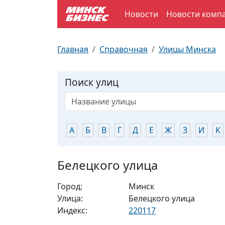
Новости
Новости комп
По отраслям
Достопримечательности
Поезда
Главная
Справочная
Улицы Минска
По профессиям
Карта Минска
Электрички
Поиск улиц
Возле метро
Почтовые индексы
Схема метро
Улицы Минска
Пробки на дорогах
А
Б
В
Г
Д
Е
Ж
З
И
К
Производственный календарь
Самолеты
Белецкого улица
Документы для ЗАГСа
Город:
Минск
Улица:
Белецкого улица
Индекс:
220117