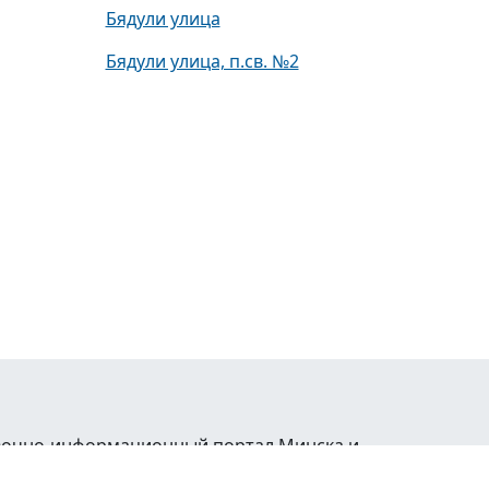
Бядули улица
Бядули улица, п.св. №2
равочно-информационный портал Минска и