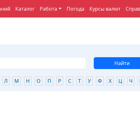
аний
Каталог
Работа
Погода
Курсы валют
Спра
Найти
Л
М
Н
О
П
Р
С
Т
У
Ф
Х
Ц
Ч