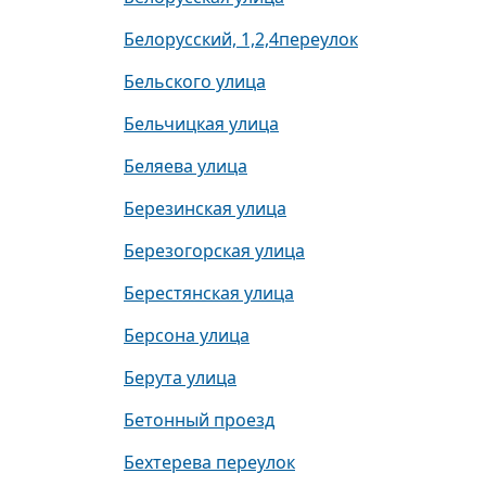
Белорусский, 1,2,4переулок
Бельского улица
Бельчицкая улица
Беляева улица
Березинская улица
Березогорская улица
Берестянская улица
Берсона улица
Берута улица
Бетонный проезд
Бехтерева переулок