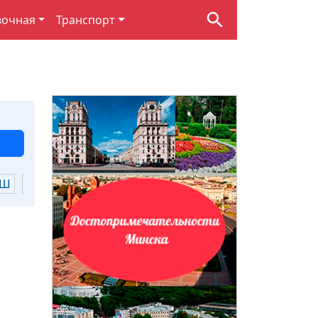
вочная
Транспорт
Ш
Щ
Ю
Я