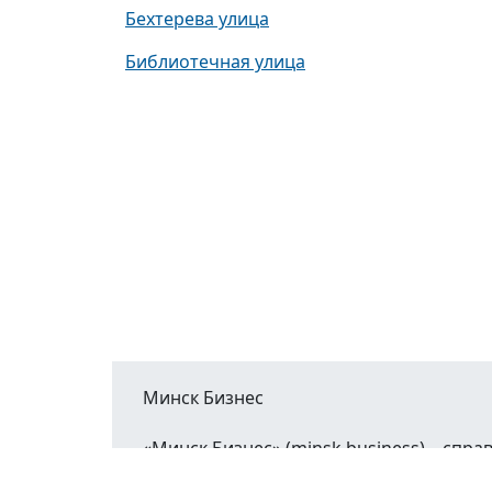
Бехтерева улица
Библиотечная улица
Минск Бизнес
«Минск Бизнес» (minsk.business) – сп
Минской области.