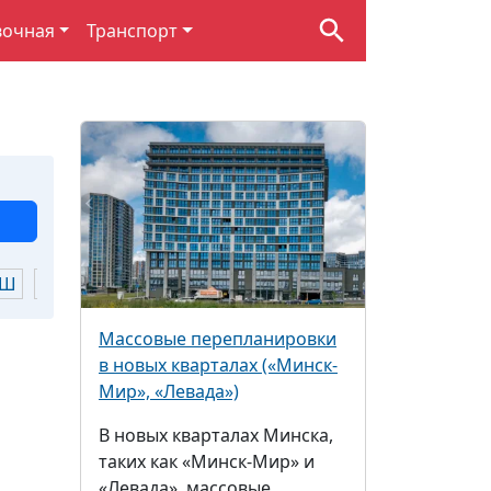
вочная
Транспорт
Ш
Щ
Ю
Я
Массовые перепланировки
в новых кварталах («Минск-
Мир», «Левада»)
В новых кварталах Минска,
таких как «Минск-Мир» и
«Левада», массовые