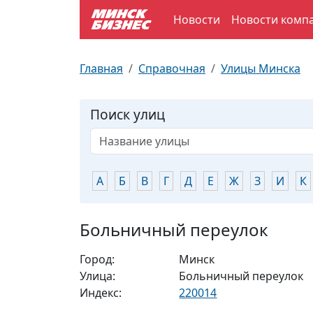
Новости
Новости комп
По отраслям
Достопримечательности
Поезда
Главная
Справочная
Улицы Минска
По профессиям
Карта Минска
Электрички
Поиск улиц
Возле метро
Почтовые индексы
Схема метро
Улицы Минска
Пробки на дорогах
А
Б
В
Г
Д
Е
Ж
З
И
К
Производственный календарь
Самолеты
Больничный переулок
Документы для ЗАГСа
Город:
Минск
Улица:
Больничный переулок
Индекс:
220014