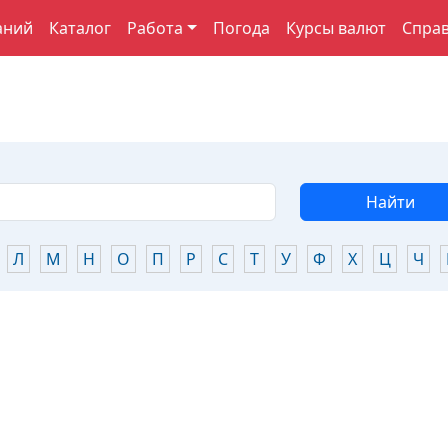
аний
Каталог
Работа
Погода
Курсы валют
Спра
Найти
Л
М
Н
О
П
Р
С
Т
У
Ф
Х
Ц
Ч