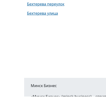
Бехтерева переулок
Бехтерева улица
Минск Бизнес
«Минск Бизнес» (minsk.business) – сп
Минской области.