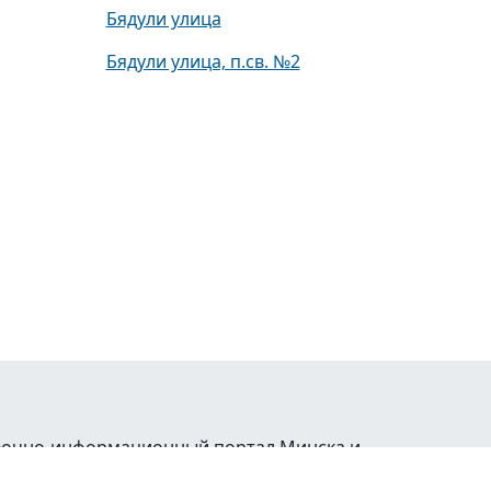
Бядули улица
Бядули улица, п.св. №2
равочно-информационный портал Минска и