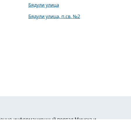
Бядули улица
Бядули улица, п.св. №2
равочно-информационный портал Минска и