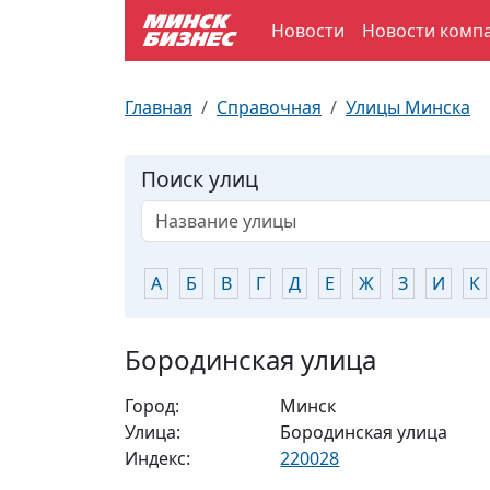
Новости
Новости комп
По отраслям
Достопримечательности
Поезда
Главная
Справочная
Улицы Минска
По профессиям
Карта Минска
Электрички
Поиск улиц
Возле метро
Почтовые индексы
Схема метро
Улицы Минска
Пробки на дорогах
А
Б
В
Г
Д
Е
Ж
З
И
К
Производственный календарь
Самолеты
Бородинская улица
Документы для ЗАГСа
Город:
Минск
Улица:
Бородинская улица
Индекс:
220028