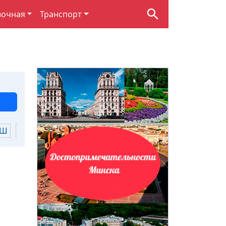
вочная
Транспорт
Ш
Щ
Ю
Я