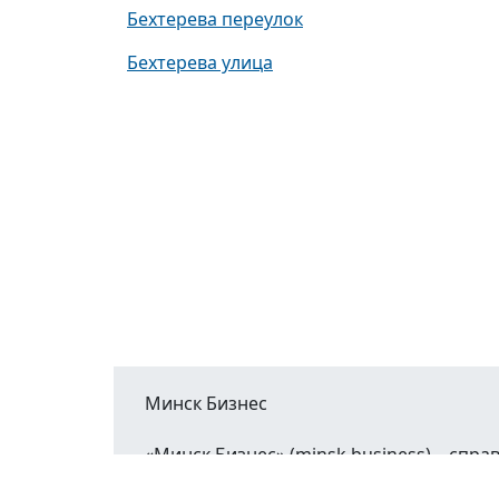
Бехтерева переулок
Бехтерева улица
Минск Бизнес
«Минск Бизнес» (minsk.business) – сп
Минской области.