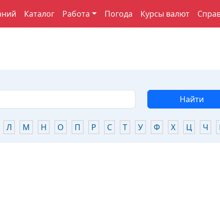
аний
Каталог
Работа
Погода
Курсы валют
Спра
Найти
Л
М
Н
О
П
Р
С
Т
У
Ф
Х
Ц
Ч